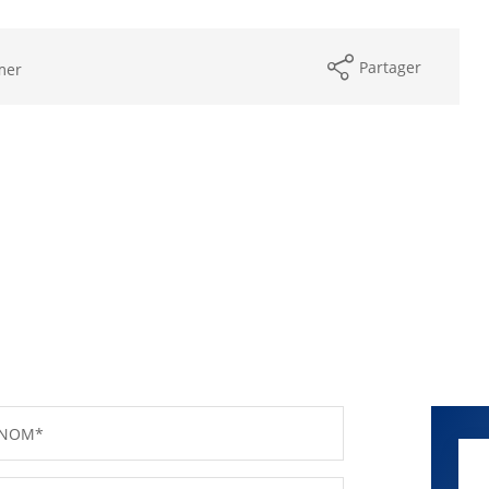
Partager
mer
NOM*