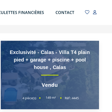
CULETTES FINANCIÈRES
CONTACT
Exclusivité - Calas - Villa T4 plain
pied + garage + piscine + pool
house
,
Calas
Vendu
149
m²
4
pièce(s)
Réf :
4445