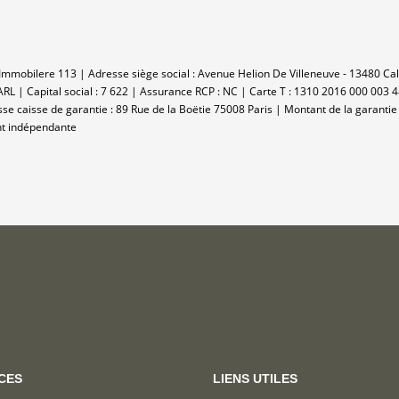
: Immobilere 113 | Adresse siège social : Avenue Helion De Villeneuve - 13480 C
L | Capital social : 7 622 | Assurance RCP : NC |
Carte T : 1310 2016 000 003 4
esse caisse de garantie : 89 Rue de la Boëtie 75008 Paris | Montant de la garant
nt indépendante
CES
LIENS UTILES