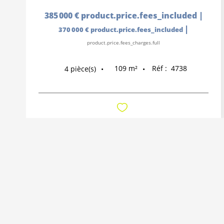
385 000 €
product.price.fees_included
|
|
370 000 €
product.price.fees_included
product.price.fees_charges.full
109
m²
Réf :
4738
4
pièce(s)