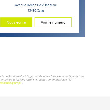
Avenue Helion De Villeneuve
13480
Calas
Nous écrire
Voir le numéro
la durée nécessaire à la gestion de la relation client dans le respect des
concernant et les faire rectifier en contactant Immobiliere 113
w.bloctel.gouv.fr/
»