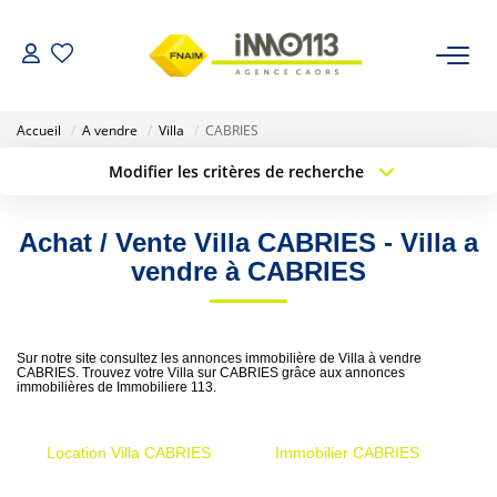
ACHETER
Accueil
A vendre
Villa
CABRIES
Modifier les critères de recherche
LOUER
Type de transaction
Localisation
Acheter
Localisation
Achat / Vente Villa CABRIES - Villa a
Type de bien
NOTRE AGENCE
Sélectionnez...
Surface min
vendre à CABRIES
Nos Biens Vendus
Budget max
Plus de critères
Sur notre site consultez les annonces immobilière de Villa à vendre
Créer une alerte
ESTIMER
CABRIES. Trouvez votre Villa sur CABRIES grâce aux annonces
immobilières de Immobiliere 113.
CALCULETTES FINANCIÈRES
Location Villa CABRIES
Immobilier CABRIES