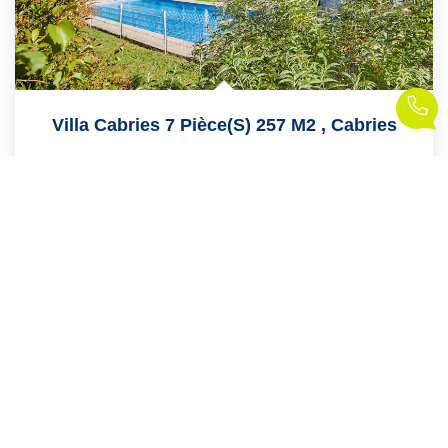
Villa Cabries 7 Pièce(s) 257 M2
,
Cabries
1 295 000 €
product.price.fees_charges.teaser
257
M²
Réf :
4699
7
Pièce(s)