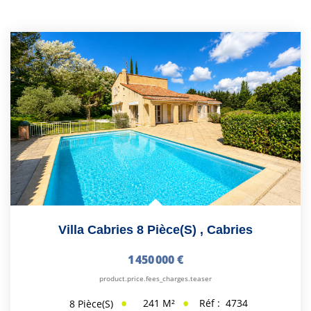
Villa Cabries 8 Pièce(s)
,
Cabries
1 450 000 €
product.price.fees_charges.teaser
241
M²
Réf :
4734
8
Pièce(s)