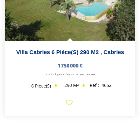
Villa Cabries 6 Pièce(s) 290 M2
,
Cabries
1 750 000 €
product.price.fees_charges.teaser
290
M²
Réf :
4652
6
Pièce(s)