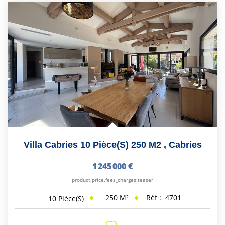
Villa Cabries 10 Pièce(s) 250 M2
,
Cabries
1 245 000 €
product.price.fees_charges.teaser
250
M²
Réf :
4701
10
Pièce(s)