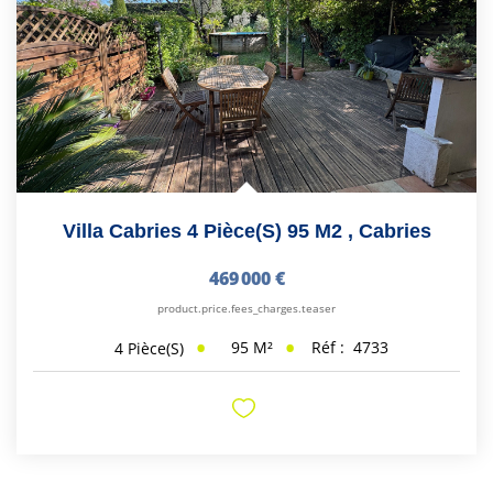
Villa Cabries 4 Pièce(s) 95 M2
,
Cabries
469 000 €
product.price.fees_charges.teaser
95
M²
Réf :
4733
4
Pièce(s)