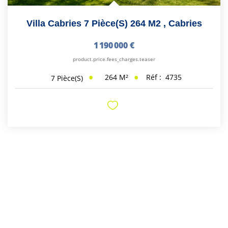
Villa Cabries 7 Pièce(s) 264 M2
,
Cabries
1 190 000 €
product.price.fees_charges.teaser
264
M²
Réf :
4735
7
Pièce(s)