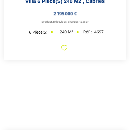
Villa 6 Pièce(s) 240 M2
,
Cabries
2 195 000 €
product.price.fees_charges.teaser
240
M²
Réf :
4697
6
Pièce(s)