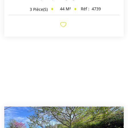
44
M²
Réf :
4739
3
Pièce(s)