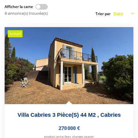
CONTACT
Afficher la carte
8 annonce(s) trouvée(s)
Trier par
Exclusif
Villa Cabries 3 Pièce(s) 44 M2
,
Cabries
270 000 €
product.price.fees_charges.teaser