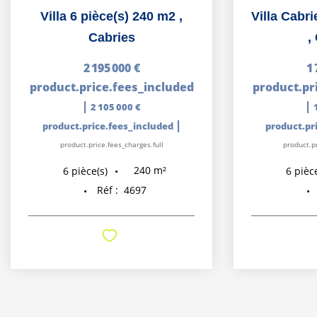
Villa 6 pièce(s) 240 m2
,
Cabries
,
2 195 000 €
1 
product.price.fees_included
product.pr
|
|
2 105 000 €
|
product.price.fees_included
product.pr
product.price.fees_charges.full
product.pr
240
m²
6
pièce(s)
6
pièce
Réf :
4697