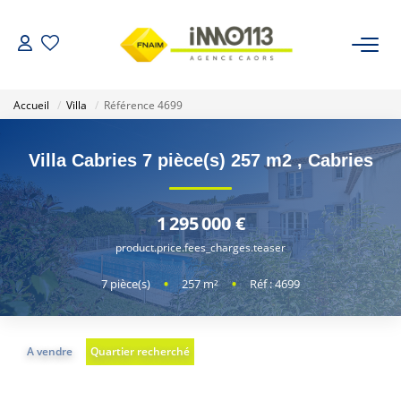
ACHETER
Accueil
Villa
Référence 4699
LOUER
Villa Cabries 7 pièce(s) 257 m2
,
Cabries
NOTRE AGENCE
1 295 000 €
Nos Biens Vendus
product.price.fees_charges.teaser
7
pièce(s)
•
257
m²
•
Réf : 4699
ESTIMER
A vendre
Quartier recherché
CALCULETTES FINANCIÈRES