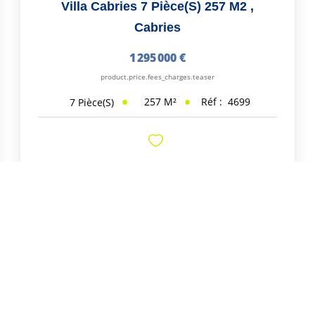
Villa Cabries 7 Pièce(s) 257 M2
,
Cabries
1 295 000 €
product.price.fees_charges.teaser
257
M²
Réf :
4699
7
Pièce(s)