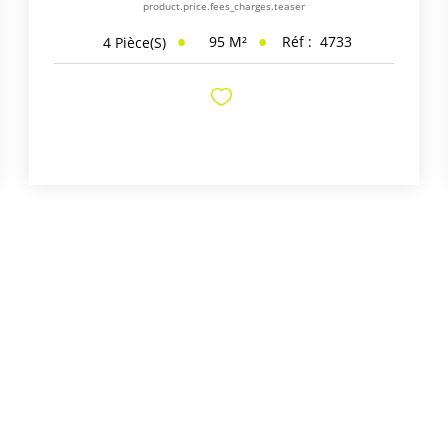
product.price.fees_charges.teaser
95
M²
Réf :
4733
4
Pièce(s)