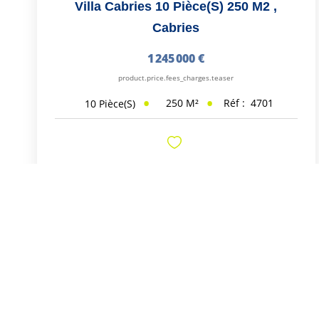
Villa Cabries 10 Pièce(s) 250 M2
,
Cabries
1 245 000 €
product.price.fees_charges.teaser
250
M²
Réf :
4701
10
Pièce(s)