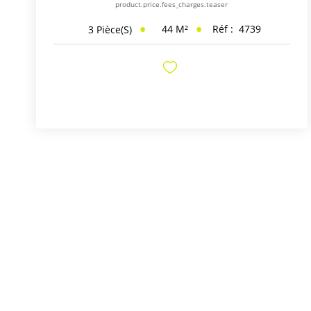
product.price.fees_charges.teaser
44
M²
Réf :
4739
3
Pièce(s)