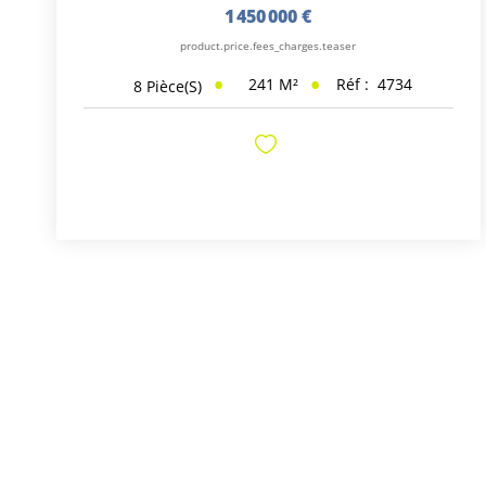
1 450 000 €
product.price.fees_charges.teaser
241
M²
Réf :
4734
8
Pièce(s)