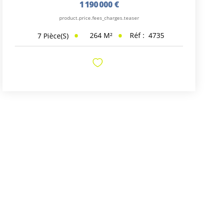
1 190 000 €
product.price.fees_charges.teaser
264
M²
Réf :
4735
7
Pièce(s)