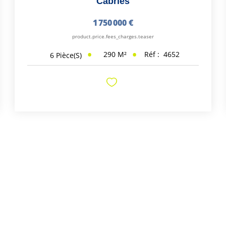
Cabries
1 750 000 €
product.price.fees_charges.teaser
290
M²
Réf :
4652
6
Pièce(s)