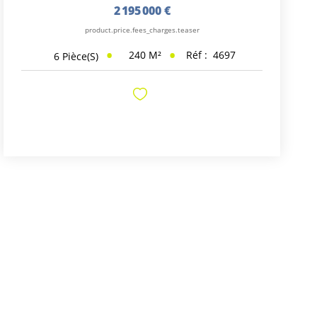
2 195 000 €
product.price.fees_charges.teaser
240
M²
Réf :
4697
6
Pièce(s)