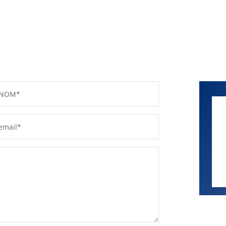
NOM*
email*