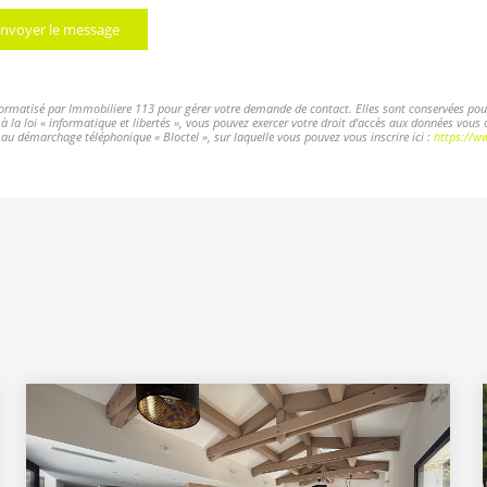
nvoyer le message
nformatisé par Immobiliere 113 pour gérer votre demande de contact. Elles sont conservées pour 
 la loi « informatique et libertés », vous pouvez exercer votre droit d'accès aux données vous 
u démarchage téléphonique « Bloctel », sur laquelle vous pouvez vous inscrire ici :
https://ww