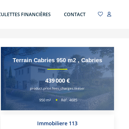
CULETTES FINANCIÈRES
CONTACT
Terrain Cabries 950 m2
,
Cabries
439 000 €
product.price.fees_charges.teaser
950
m²
Réf :
4685
Immobiliere 113