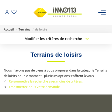
ACHETER
Accueil
Terrains
de loisirs
Modifier les critères de recherche
LOUER
Type de transaction
Localisation
Acheter
Localisation
Terrains de loisirs
Type de bien
NOTRE AGENCE
Sélectionnez...
Surface min
Nos Biens Vendus
Nous n'avons pas de biens à vous proposer dans la catégorie Terrains
Budget max
Plus de critères
de loisirs pour le moment , plusieurs options s'offrent à vous :
Re-soumettre la recherche avec moins de critères.
Créer une alerte
ESTIMER
Transmettez-nous votre demande
CALCULETTES FINANCIÈRES