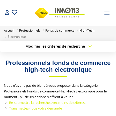
ACHETER
Accueil
Professionnels
Fonds de commerce
High-Tech
Electronique
LOUER
Modifier les critères de recherche
Type de transaction
Localisation
Acheter
Localisation
NOTRE AGENCE
Professionnels fonds de commerce
Type de bien
Sélectionnez...
Surface min
high-tech electronique
Nos Biens Vendus
Budget max
Plus de critères
Nous n'avons pas de biens à vous proposer dans la catégorie
ESTIMER
Professionnels Fonds de commerce High-Tech Electronique pour le
Créer une alerte
moment , plusieurs options s'offrent à vous :
Re-soumettre la recherche avec moins de critères.
CALCULETTES FINANCIÈRES
Transmettez-nous votre demande