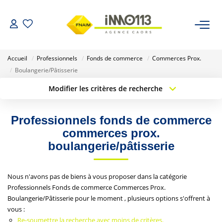
ACHETER
Accueil
Professionnels
Fonds de commerce
Commerces Prox.
Boulangerie/Pâtisserie
LOUER
Modifier les critères de recherche
Type de transaction
Localisation
Acheter
Localisation
NOTRE AGENCE
Professionnels fonds de commerce
Type de bien
Sélectionnez...
Surface min
commerces prox.
Nos Biens Vendus
boulangerie/pâtisserie
Budget max
Plus de critères
ESTIMER
Nous n'avons pas de biens à vous proposer dans la catégorie
Créer une alerte
Professionnels Fonds de commerce Commerces Prox.
CALCULETTES FINANCIÈRES
Boulangerie/Pâtisserie pour le moment , plusieurs options s'offrent à
vous :
Re-soumettre la recherche avec moins de critères.