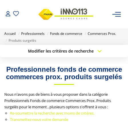
ACHETER
Accueil
Professionnels
Fonds de commerce
Commerces Prox.
Produits surgelés
LOUER
Modifier les critères de recherche
Type de transaction
Localisation
Acheter
Localisation
NOTRE AGENCE
Professionnels fonds de commerce
Type de bien
Sélectionnez...
Surface min
commerces prox. produits surgelés
Nos Biens Vendus
Budget max
Plus de critères
Nous n'avons pas de biens à vous proposer dans la catégorie
ESTIMER
Professionnels Fonds de commerce Commerces Prox. Produits
Créer une alerte
surgelés pour le moment , plusieurs options s'offrent à vous :
Re-soumettre la recherche avec moins de critères.
CALCULETTES FINANCIÈRES
Transmettez-nous votre demande