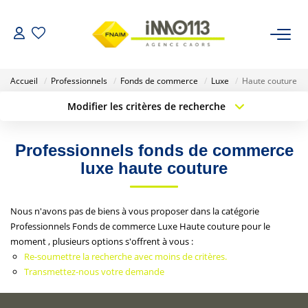
ACHETER
Accueil
Professionnels
Fonds de commerce
Luxe
Haute couture
Modifier les critères de recherche
LOUER
Type de transaction
Localisation
Acheter
Localisation
Professionnels fonds de commerce
Type de bien
NOTRE AGENCE
Sélectionnez...
Surface min
luxe haute couture
Nos Biens Vendus
Budget max
Plus de critères
Nous n'avons pas de biens à vous proposer dans la catégorie
Professionnels Fonds de commerce Luxe Haute couture pour le
Créer une alerte
ESTIMER
moment , plusieurs options s'offrent à vous :
Re-soumettre la recherche avec moins de critères.
Transmettez-nous votre demande
CALCULETTES FINANCIÈRES