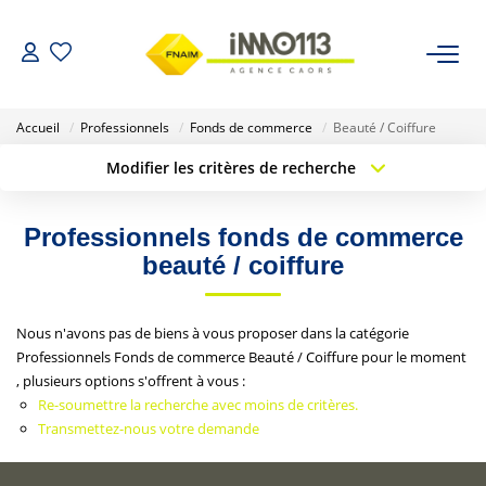
ACHETER
Accueil
Professionnels
Fonds de commerce
Beauté / Coiffure
Modifier les critères de recherche
LOUER
Type de transaction
Localisation
Acheter
Localisation
Professionnels fonds de commerce
Type de bien
NOTRE AGENCE
Sélectionnez...
Surface min
beauté / coiffure
Nos Biens Vendus
Budget max
Plus de critères
Nous n'avons pas de biens à vous proposer dans la catégorie
Professionnels Fonds de commerce Beauté / Coiffure pour le moment
Créer une alerte
ESTIMER
, plusieurs options s'offrent à vous :
Re-soumettre la recherche avec moins de critères.
Transmettez-nous votre demande
CALCULETTES FINANCIÈRES