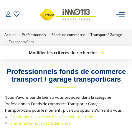
ACHETER
Accueil
Professionnels
Fonds de commerce
Transport / Garage
Transport/Cars
LOUER
Modifier les critères de recherche
Type de transaction
Localisation
Acheter
Localisation
NOTRE AGENCE
Professionnels fonds de commerce
Type de bien
Sélectionnez...
Surface min
transport / garage transport/cars
Nos Biens Vendus
Budget max
Plus de critères
Nous n'avons pas de biens à vous proposer dans la catégorie
ESTIMER
Professionnels Fonds de commerce Transport / Garage
Créer une alerte
Transport/Cars pour le moment , plusieurs options s'offrent à vous :
Re-soumettre la recherche avec moins de critères.
CALCULETTES FINANCIÈRES
Transmettez-nous votre demande