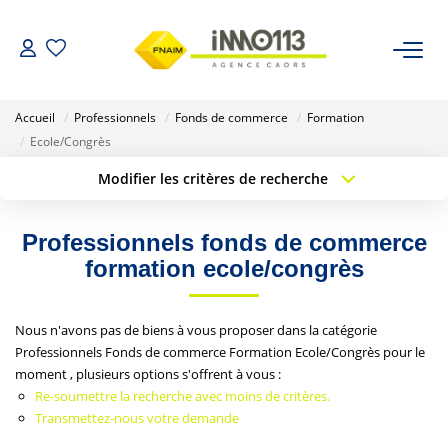
ACHETER
Accueil
Professionnels
Fonds de commerce
Formation
Ecole/Congrès
LOUER
Modifier les critères de recherche
Type de transaction
Localisation
Acheter
Localisation
NOTRE AGENCE
Professionnels fonds de commerce
Type de bien
Sélectionnez...
Surface min
formation ecole/congrès
Nos Biens Vendus
Budget max
Plus de critères
Nous n'avons pas de biens à vous proposer dans la catégorie
ESTIMER
Professionnels Fonds de commerce Formation Ecole/Congrès pour le
Créer une alerte
moment , plusieurs options s'offrent à vous :
Re-soumettre la recherche avec moins de critères.
CALCULETTES FINANCIÈRES
Transmettez-nous votre demande