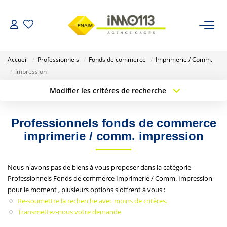
ACHETER
Accueil
Professionnels
Fonds de commerce
Imprimerie / Comm.
Impression
LOUER
Modifier les critères de recherche
Type de transaction
Localisation
Acheter
Localisation
NOTRE AGENCE
Professionnels fonds de commerce
Type de bien
Sélectionnez...
Surface min
imprimerie / comm. impression
Nos Biens Vendus
Budget max
Plus de critères
Nous n'avons pas de biens à vous proposer dans la catégorie
ESTIMER
Professionnels Fonds de commerce Imprimerie / Comm. Impression
Créer une alerte
pour le moment , plusieurs options s'offrent à vous :
Re-soumettre la recherche avec moins de critères.
CALCULETTES FINANCIÈRES
Transmettez-nous votre demande