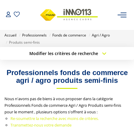
ACHETER
Accueil
Professionnels
Fonds de commerce
Agri / Agro
Produits semi-finis
LOUER
Modifier les critères de recherche
Type de transaction
Localisation
Acheter
Localisation
NOTRE AGENCE
Professionnels fonds de commerce
Type de bien
Sélectionnez...
Surface min
agri / agro produits semi-finis
Nos Biens Vendus
Budget max
Plus de critères
Nous n'avons pas de biens à vous proposer dans la catégorie
ESTIMER
Professionnels Fonds de commerce Agri / Agro Produits semi-finis
Créer une alerte
pour le moment , plusieurs options s'offrent à vous :
Re-soumettre la recherche avec moins de critères.
CALCULETTES FINANCIÈRES
Transmettez-nous votre demande