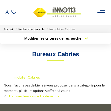
ACHETER
Accueil
Recherche par ville
immobilier Cabries
Modifier les critères de recherche
LOUER
Type de transaction
Localisation
Acheter
Localisation
Bureaux Cabries
Type de bien
NOTRE AGENCE
Sélectionnez...
Surface min
Nos Biens Vendus
Budget max
Plus de critères
Immobilier Cabries
Créer une alerte
ESTIMER
Nous n'avons pas de biens à vous proposer dans la catégorie pour le
moment , plusieurs options s'offrent à vous :
Transmettez-nous votre demande
CALCULETTES FINANCIÈRES