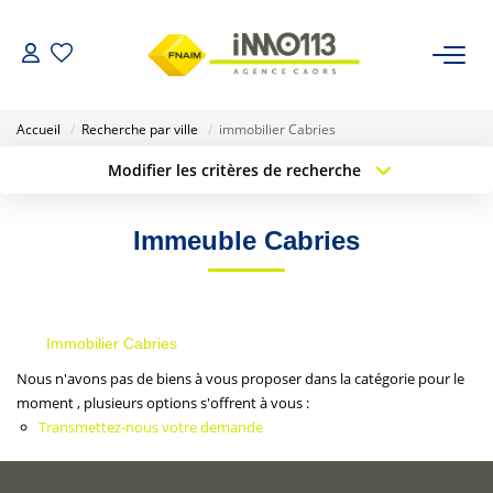
ACHETER
Accueil
Recherche par ville
immobilier Cabries
Modifier les critères de recherche
LOUER
Type de transaction
Localisation
Acheter
Localisation
Immeuble Cabries
Type de bien
NOTRE AGENCE
Sélectionnez...
Surface min
Nos Biens Vendus
Budget max
Plus de critères
Immobilier Cabries
Créer une alerte
ESTIMER
Nous n'avons pas de biens à vous proposer dans la catégorie pour le
moment , plusieurs options s'offrent à vous :
Transmettez-nous votre demande
CALCULETTES FINANCIÈRES