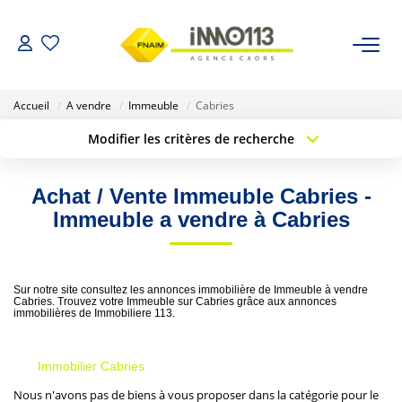
ACHETER
Accueil
A vendre
Immeuble
Cabries
Modifier les critères de recherche
LOUER
Type de transaction
Localisation
Acheter
Localisation
Achat / Vente Immeuble Cabries -
Type de bien
NOTRE AGENCE
Sélectionnez...
Surface min
Immeuble a vendre à Cabries
Nos Biens Vendus
Budget max
Plus de critères
Sur notre site consultez les annonces immobilière de Immeuble à vendre
Créer une alerte
ESTIMER
Cabries. Trouvez votre Immeuble sur Cabries grâce aux annonces
immobilières de Immobiliere 113.
CALCULETTES FINANCIÈRES
Immobilier Cabries
Nous n'avons pas de biens à vous proposer dans la catégorie pour le