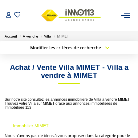
ACHETER
Accueil
A vendre
Villa
MIMET
Modifier les critères de recherche
LOUER
Type de transaction
Localisation
Acheter
Localisation
Achat / Vente Villa MIMET - Villa a
Type de bien
NOTRE AGENCE
Sélectionnez...
Surface min
vendre à MIMET
Nos Biens Vendus
Budget max
Plus de critères
Sur notre site consultez les annonces immobilière de Villa à vendre MIMET.
Créer une alerte
ESTIMER
Trouvez votre Villa sur MIMET grâce aux annonces immobilières de
Immobiliere 113.
CALCULETTES FINANCIÈRES
Immobilier MIMET
Nous n'avons pas de biens à vous proposer dans la catégorie pour le