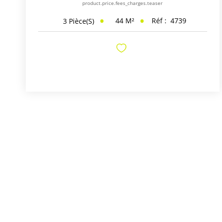
product.price.fees_charges.teaser
44
M²
Réf :
4739
3
Pièce(s)