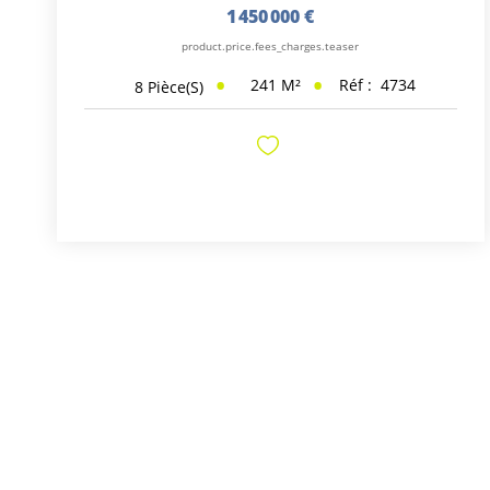
1 450 000 €
product.price.fees_charges.teaser
241
M²
Réf :
4734
8
Pièce(s)