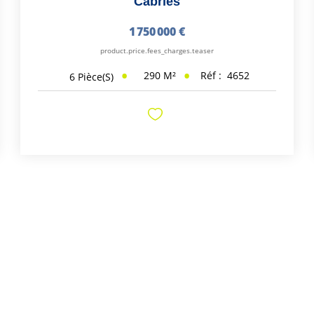
Cabries
1 750 000 €
product.price.fees_charges.teaser
290
M²
Réf :
4652
6
Pièce(s)