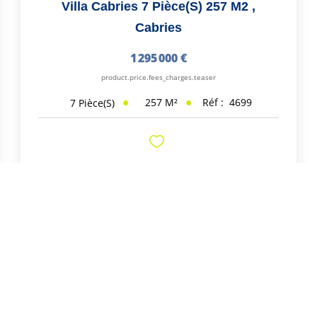
Villa Cabries 7 Pièce(s) 257 M2
,
Cabries
1 295 000 €
product.price.fees_charges.teaser
257
M²
Réf :
4699
7
Pièce(s)