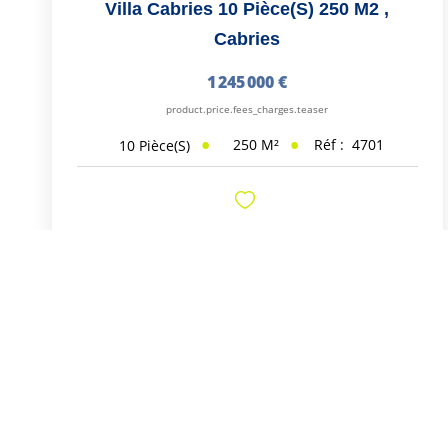
Villa Cabries 10 Pièce(s) 250 M2
,
Cabries
1 245 000 €
product.price.fees_charges.teaser
250
M²
Réf :
4701
10
Pièce(s)