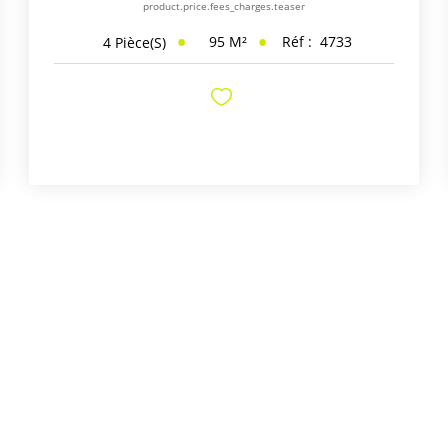
product.price.fees_charges.teaser
95
M²
Réf :
4733
4
Pièce(s)