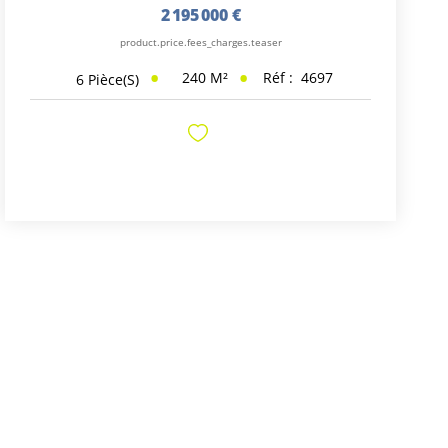
2 195 000 €
product.price.fees_charges.teaser
240
M²
Réf :
4697
6
Pièce(s)