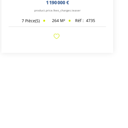
1 190 000 €
product.price.fees_charges.teaser
264
M²
Réf :
4735
7
Pièce(s)