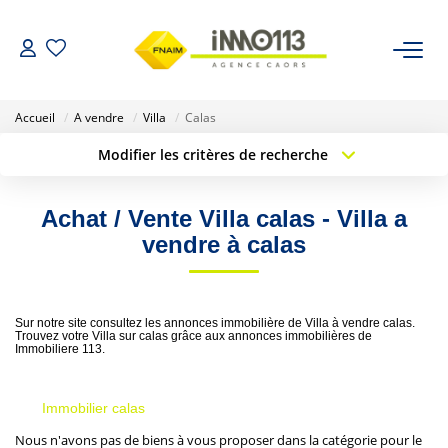
ACHETER
Accueil
A vendre
Villa
Calas
Modifier les critères de recherche
LOUER
Type de transaction
Localisation
Acheter
Localisation
Achat / Vente Villa calas - Villa a
Type de bien
NOTRE AGENCE
Sélectionnez...
Surface min
vendre à calas
Nos Biens Vendus
Budget max
Plus de critères
Sur notre site consultez les annonces immobilière de Villa à vendre calas.
Créer une alerte
ESTIMER
Trouvez votre Villa sur calas grâce aux annonces immobilières de
Immobiliere 113.
CALCULETTES FINANCIÈRES
Immobilier calas
Nous n'avons pas de biens à vous proposer dans la catégorie pour le